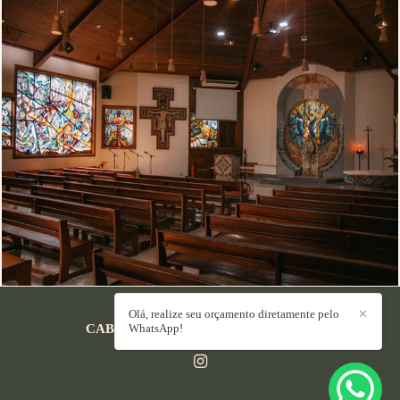
755
2
Olá, realize seu orçamento diretamente pelo
✕
CABRAL FOTOGRAFIA
WhatsApp!
/
CONTATO