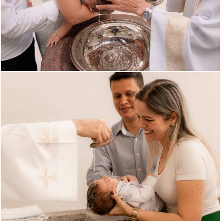
841
38
907
15